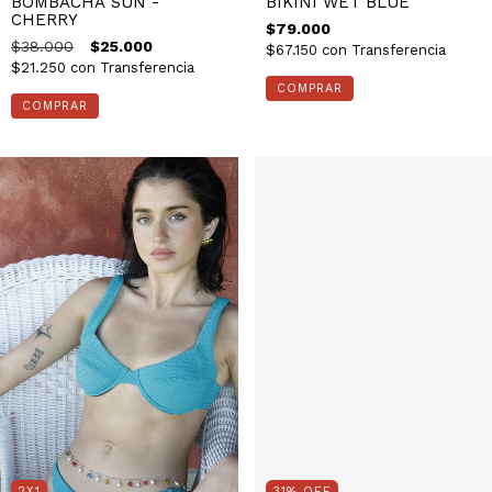
BOMBACHA SUN -
BIKINI WET BLUE
CHERRY
$79.000
$38.000
$25.000
$67.150
con
Transferencia
$21.250
con
Transferencia
COMPRAR
COMPRAR
2X1
31
%
OFF