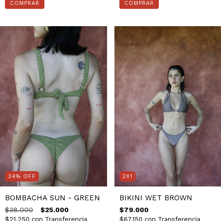
COMPRAR
COMPRAR
34
%
OFF
2X1
BOMBACHA SUN - GREEN
BIKINI WET BROWN
$38.000
$25.000
$79.000
$21.250
con
Transferencia
$67.150
con
Transferencia