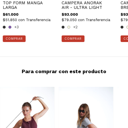
TOP FORM MANGA
CAMPERA ANORAK
CA
LARGA
AIR - ULTRA LIGHT
BR
LI
$61.000
$93.000
$93
$51.850
con
Transferencia
$79.050
con
Transferencia
$79
+3
+2
COMPRAR
COMPRAR
C
Para comprar con este producto