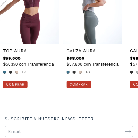
TOP AURA
CALZA AURA
CA
$59.000
$68.000
$68
$50.150
con
Transferencia
$57.800
con
Transferencia
$57
+3
+3
COMPRAR
COMPRAR
C
SUSCRIBITE A NUESTRO NEWSLETTER