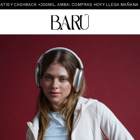
S Y CASHBACK +200MIL. AMBA: COMPRAS HOY Y LLEGA MAÑANA
S