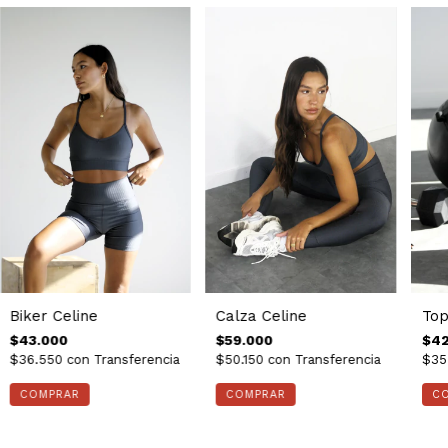
Biker Celine
Calza Celine
Top
$43.000
$59.000
$42
$36.550
con
Transferencia
$50.150
con
Transferencia
$35
COMPRAR
COMPRAR
C