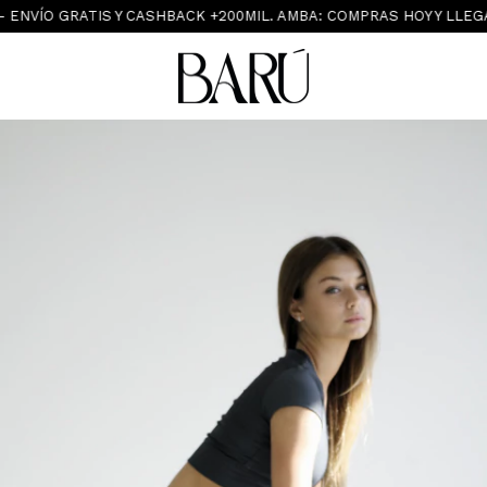
 GRATIS Y CASHBACK +200MIL. AMBA: COMPRAS HOY Y LLEGA MAÑA