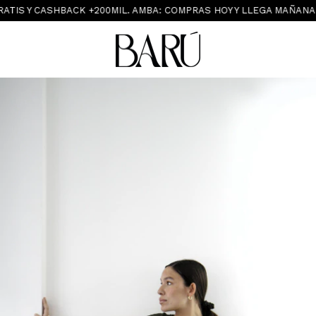
IS Y CASHBACK +200MIL. AMBA: COMPRAS HOY Y LLEGA MAÑANA