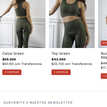
80
Calza Green
Top Green
Buz
Bei
$59.000
$42.000
$99
$50.150
con
Transferencia
$35.700
con
Transferencia
$17
COMPRAR
COMPRAR
C
SUSCRIBITE A NUESTRO NEWSLETTER