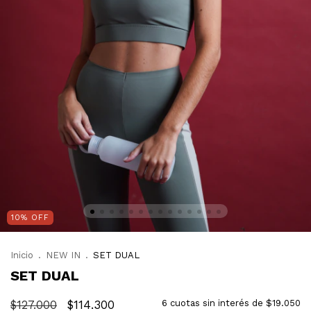
10
%
OFF
Inicio
.
NEW IN
.
SET DUAL
SET DUAL
$127.000
$114.300
6
cuotas sin interés de
$19.050