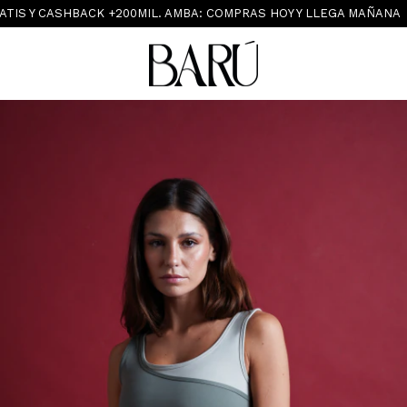
S Y CASHBACK +200MIL. AMBA: COMPRAS HOY Y LLEGA MAÑANA
S