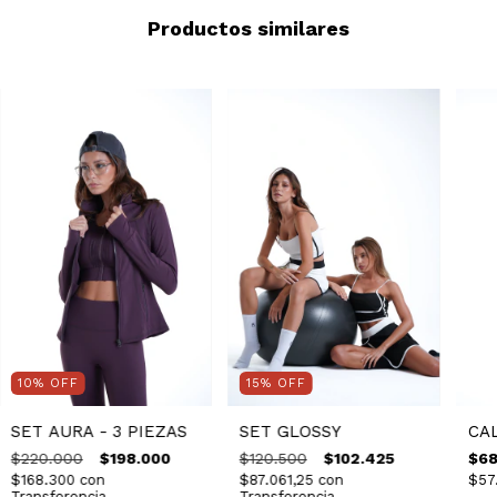
Productos similares
10
%
OFF
15
%
OFF
SET AURA - 3 PIEZAS
SET GLOSSY
CA
$220.000
$198.000
$120.500
$102.425
$68
$168.300
con
$87.061,25
con
$57
Transferencia
Transferencia