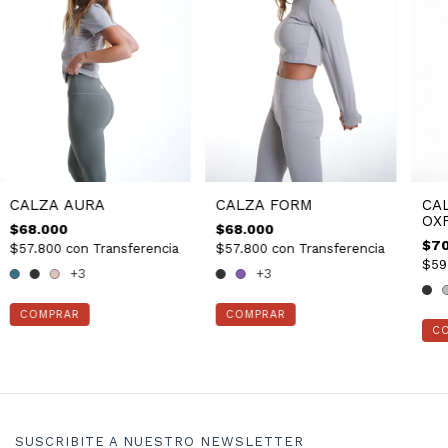
CA
CALZA AURA
CALZA FORM
OX
$68.000
$68.000
$70
$57.800
con
Transferencia
$57.800
con
Transferencia
$59
+3
+3
COMPRAR
COMPRAR
C
SUSCRIBITE A NUESTRO NEWSLETTER