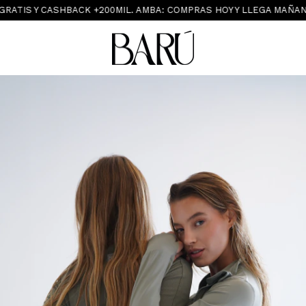
ATIS Y CASHBACK +200MIL. AMBA: COMPRAS HOY Y LLEGA MAÑANA