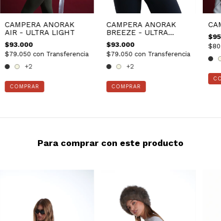
CAMPERA ANORAK
CA
CAMPERA ANORAK
AIR - ULTRA LIGHT
BREEZE - ULTRA
$95
LIGHT
$93.000
$93.000
$80
$79.050
con
Transferencia
$79.050
con
Transferencia
+2
+2
C
COMPRAR
COMPRAR
Para comprar con este producto