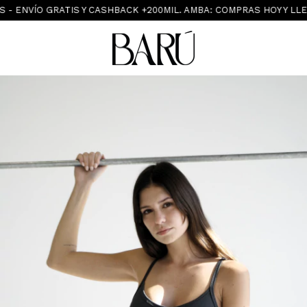
O GRATIS Y CASHBACK +200MIL. AMBA: COMPRAS HOY Y LLEGA MAÑ