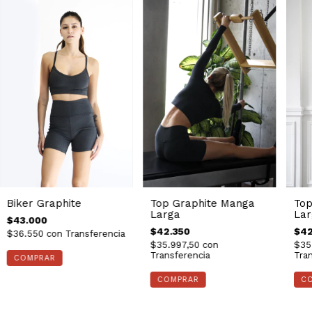
Biker Graphite
Top Graphite Manga
Top
Larga
Lar
$43.000
$42.350
$42
$36.550
con
Transferencia
$35.997,50
con
$35
Transferencia
Tran
COMPRAR
COMPRAR
C