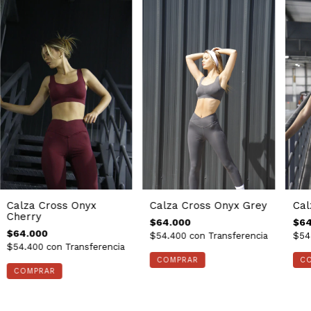
Calza Cross Onyx Grey
Cal
Calza Cross Onyx
Cherry
$64.000
$64
$64.000
$54.400
con
Transferencia
$54
$54.400
con
Transferencia
COMPRAR
C
COMPRAR