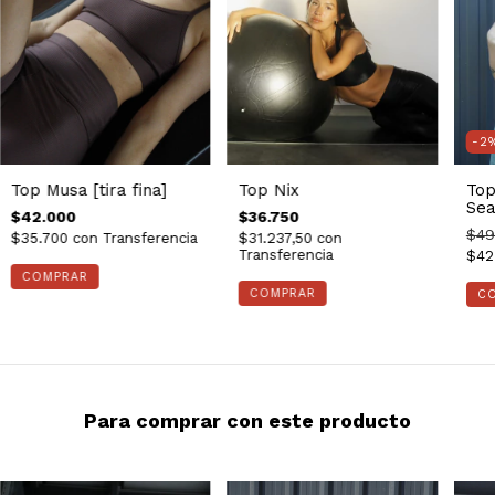
-2
Top Musa [tira fina]
Top Nix
Top
Se
$42.000
$36.750
$49
$35.700
con
Transferencia
$31.237,50
con
Transferencia
$42
COMPRAR
COMPRAR
C
Para comprar con este producto