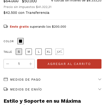
$54.000
$50.000
6
cuotas sin interés de
$8.333,33
Precio sin impuestos
$41.322,31
$42.500
con
Transferencia
Envío gratis
superando los
$200.000
COLOR
S
M
L
XL
XXL
TALLE
MEDIOS DE PAGO
MEDIOS DE ENVÍO
Estilo y Soporte en su Máxima