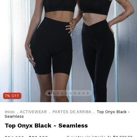
7
%
OFF
Inicio
.
ACTIVEWEAR
.
PARTES DE ARRIBA
.
Top Onyx Black -
Seamless
Top Onyx Black - Seamless